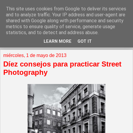
This site uses cookies from Google to deliver its services
and to analyze traffic. Your IP address and user-agent are
shared with Google along with performance and security
metrics to ensure quality of service, generate usage
statistics, and to detect and address abuse.
LEARN MORE
GOT IT
▼
miércoles, 1 de mayo de 2013
Díez consejos para practicar Street
Photography