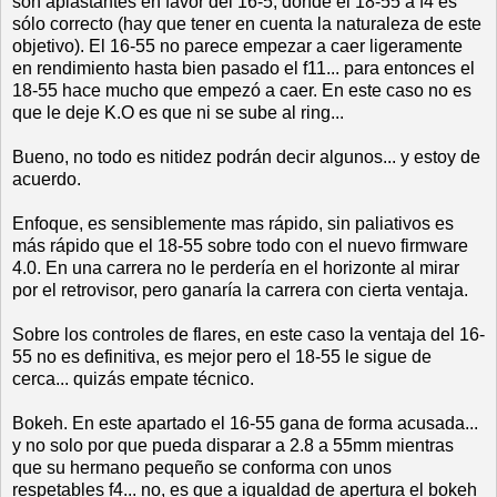
son aplastantes en favor del 16-5, donde el 18-55 a f4 es
sólo correcto (hay que tener en cuenta la naturaleza de este
objetivo). El 16-55 no parece empezar a caer ligeramente
en rendimiento hasta bien pasado el f11... para entonces el
18-55 hace mucho que empezó a caer. En este caso no es
que le deje K.O es que ni se sube al ring...
Bueno, no todo es nitidez podrán decir algunos... y estoy de
acuerdo.
Enfoque, es sensiblemente mas rápido, sin paliativos es
más rápido que el 18-55 sobre todo con el nuevo firmware
4.0. En una carrera no le perdería en el horizonte al mirar
por el retrovisor, pero ganaría la carrera con cierta ventaja.
Sobre los controles de flares, en este caso la ventaja del 16-
55 no es definitiva, es mejor pero el 18-55 le sigue de
cerca... quizás empate técnico.
Bokeh. En este apartado el 16-55 gana de forma acusada...
y no solo por que pueda disparar a 2.8 a 55mm mientras
que su hermano pequeño se conforma con unos
respetables f4... no, es que a igualdad de apertura el bokeh