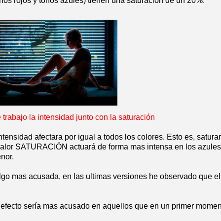
onos rojos y tonos azules) tienen una saturación de un 20%.
e trabajo la intensidad junto con la saturación
tensidad afectara por igual a todos los colores. Esto es, satura
El valor SATURACIÓN actuará de forma mas intensa en los azules
nor.
 algo mas acusada, en las ultimas versiones he observado que 
u efecto sería mas acusado en aquellos que en un primer mome