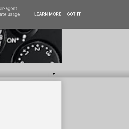
ser-agent
rate usage
LEARN MORE
GOT IT
▼