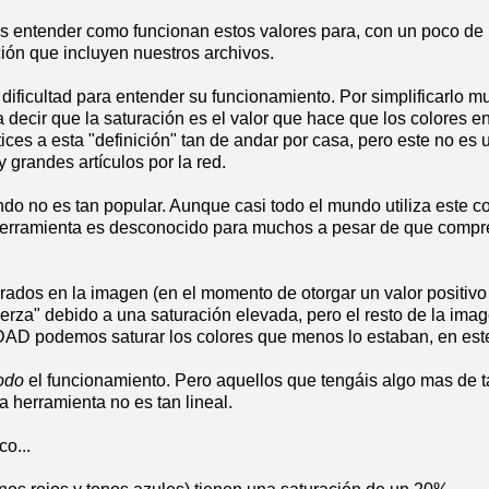
es entender como funcionan estos valores para, con un poco de 
ción que incluyen nuestros archivos.
 dificultad para entender su funcionamiento. Por simplificarlo 
decir que la saturación es el valor que hace que los colores en
es a esta "definición" tan de andar por casa, pero este no es u
 grandes artículos por la red.
ndo no es tan popular. Aunque casi todo el mundo utiliza este
a herramienta es desconocido para muchos a pesar de que comp
ados en la imagen (en el momento de otorgar un valor positivo a
uerza" debido a una saturación elevada, pero el resto de la im
IDAD podemos saturar los colores que menos lo estaban, en este
odo
el funcionamiento. Pero aquellos que tengáis algo mas de 
a herramienta no es tan lineal.
co...