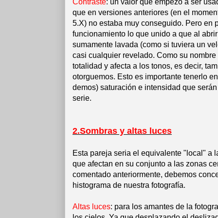
Contraste
: un valor que empezó a ser usa
que en versiones anteriores (en el moment
5.X) no estaba muy conseguido. Pero en p
funcionamiento lo que unido a que al ab
sumamente lavada (como si tuviera un velo
casi cualquier revelado. Como su nombre i
totalidad y afecta a los tonos, es decir, t
otorguemos. Esto es importante tenerlo en 
demos) saturación e intensidad que serán 
serie.
2.Sombras y altas luces
Esta pareja seria el equivalente "local" a
que afectan en su conjunto a las zonas c
comentado anteriormente, debemos concent
histograma de nuestra fotografía.
Altas luces
: para los amantes de la fotogra
los cielos. Ya que desplazando el desliza