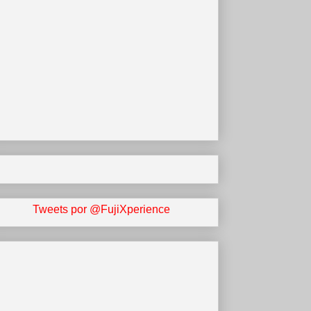
Tweets por @FujiXperience