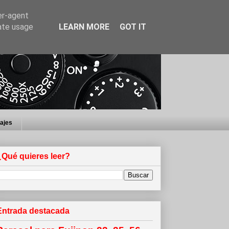
er-agent
rate usage
LEARN MORE
GOT IT
iajes
¿Qué quieres leer?
Entrada destacada