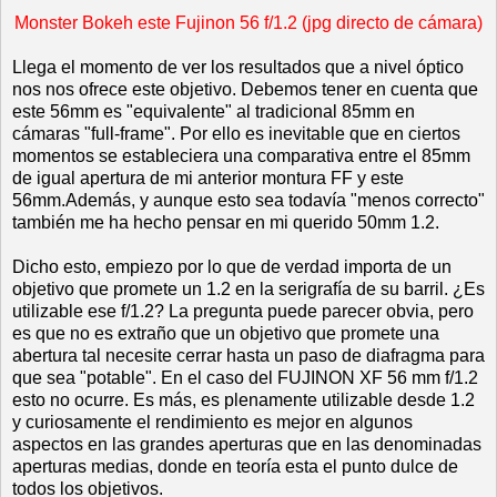
Monster Bokeh este Fujinon 56 f/1.2 (jpg directo de cámara)
Llega el momento de ver los resultados que a nivel óptico
nos nos ofrece este objetivo. Debemos tener en cuenta que
este 56mm es "equivalente" al tradicional 85mm en
cámaras "full-frame". Por ello es inevitable que en ciertos
momentos se estableciera una comparativa entre el 85mm
de igual apertura de mi anterior montura FF y este
56mm.Además, y aunque esto sea todavía "menos correcto"
también me ha hecho pensar en mi querido 50mm 1.2.
Dicho esto, empiezo por lo que de verdad importa de un
objetivo que promete un 1.2 en la serigrafía de su barril. ¿Es
utilizable ese f/1.2? La pregunta puede parecer obvia, pero
es que no es extraño que un objetivo que promete una
abertura tal necesite cerrar hasta un paso de diafragma para
que sea "potable". En el caso del FUJINON XF 56 mm f/1.2
esto no ocurre. Es más, es plenamente utilizable desde 1.2
y curiosamente el rendimiento es mejor en algunos
aspectos en las grandes aperturas que en las denominadas
aperturas medias, donde en teoría esta el punto dulce de
todos los objetivos.