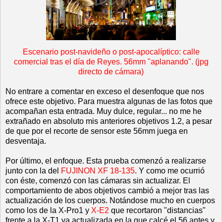
Escenario post-navideño o post-apocalíptico: calle
comercial tras el día de Reyes. 56mm "aplanando". (jpg
directo de cámara)
No entrare a comentar en exceso el desenfoque que nos
ofrece este objetivo. Para muestra algunas de las fotos que
acompañan esta entrada. Muy dulce, regular... no me he
extrañado en absoluto mis anteriores objetivos 1.2, a pesar
de que por el recorte de sensor este 56mm juega en
desventaja.
Por último, el enfoque. Esta prueba comenzó a realizarse
junto con la del
FUJINON XF 18-135
. Y como me ocurrió
con éste, comenzó con las cámaras sin actualizar. El
comportamiento de abos objetivos cambió a mejor tras las
actualización de los cuerpos. Notándose mucho en cuerpos
como los de la X-Pro1 y
X-E2
que recortaron "distancias"
frente a la X-T1 ya actualizada en la que calcé el 56 antes y