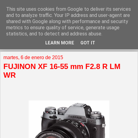
This site uses cookies from Google to deliver its services
and to analyze traffic. Your IP address and user-agent are
shared with Google along with performance and security
metrics to ensure quality of service, generate usage
statistics, and to detect and address abuse.
LEARN MORE
GOT IT
▼
martes, 6 de enero de 2015
FUJINON XF 16-55 mm F2.8 R LM
WR