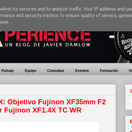
liver its services and to analyze traffic. Your IP address and us
rmance and security metrics to ensure quality of service, gene
buse.
Paisaje
Equipo
Consultas
Eventos
Formación
V
 X: Objetivo Fujinon XF35mm F2
or Fujinon XF1.4X TC WR