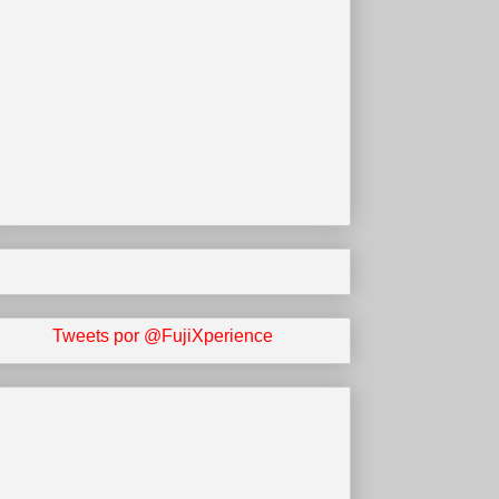
Tweets por @FujiXperience