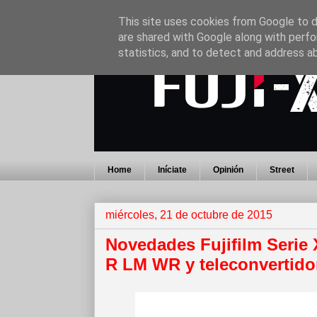
This site uses cookies from Google to de
are shared with Google along with perfo
statistics, and to detect and address a
Home
Iníciate
Opinión
Street
miércoles, 21 de octubre de 2015
Novedades Fujifilm Serie
R LM WR y teleconvertid