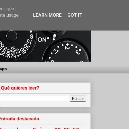
er-agent
rate usage
LEARN MORE
GOT IT
iajes
¿Qué quieres leer?
Entrada destacada