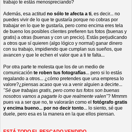
trabajo te estás menospreciando?
Además, esa actitud
no sólo te afecta a ti
, es decir... no
puedes vivir de lo que te gustaría porque no cobras por
trabajar en lo que te gustaría, pero como encima eres tela
de bueno los posibles clientes prefieren tus fotos (buenas y
gratis) a otras (buenas y con un precio). Estás perjudicando
a otros que sí quieren (algo lógico y normal) ganar dinero
con su trabajo, impidiendo que cumplan sus sueños, que
avancen y que le echen el valor que a ti te falta...
Por otra parte te molesta que los de un medio de
comunicación
te roben tus fotografías
... pero si lo estás
regalando a otros... ¿cómo pretendes que una empresa lo
valore?¿piensas acaso que va a venir alguien a decirte...
"Sé que trabajas gratis, pero como tus fotos son buenas
nosotros vamos a pagarte lo que realmente valen"
? Mmmm
pues va a ser que no, te valorarán como el
fotógrafo gratis
y encima bueno... por no decir tonto
... lo siento, sé que
duele, pero esa es la manera en la que ellos piensan.
ESTÁ TODO EL PESCADO VENDIDO...