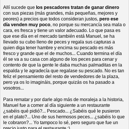
Allí sucede que
los pescadores tratan de ganar dinero
con sus piezas (más grandes, más pequeñas, mejores y
peores) a precios que todos consideran justos,
pero ese
día venden muy poco
, no porque su mercancía sea mala o
cara, es fresca y tiene un valor adecuado. Lo que pasa es
que ese día en el mercado también está Manuel, se ha
llevado su cubo lleno de peces y regala sus capturas a
quien diga tener hambre y encima su pescado es más
fresco y grande que el de muchos... Cuando termina el día
él se va a su casa con alguno de los peces para cenar y
contento de que la gente le daba muchas palmaditas en la
espalda y le agradecía que regalase su pescado. No es tan
feliz el pensamiento del resto de vendedores de la plaza,
pero ya os lo imagináis, porque quizás os ha pasado a
vosotros...
Para rematar y por darle algo más de moraleja a la historia,
Manuel fue a comer al día siguiente a un restaurante
¿sabéis qué pidió?... Pescado... ¿Sabéis qué le pusieron
en el plato?... Uno de sus hermosos peces... ¿sabéis lo que
le cobraron?... Yo tampoco lo sé, pero seguro que fue un
precio justo para el restaurante ;)