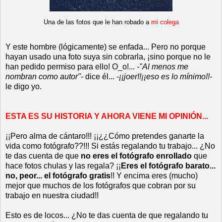
Una de las fotos que le han robado a
mi colega
Y este hombre (lógicamente) se enfada... Pero no porque
hayan usado una foto suya sin cobrarla, ¡sino porque no le
han pedido permiso para ello! O_o!...
-"Al menos me
nombran como autor"-
dice él...
-¡¡joer!!¡¡eso es lo mínimo!!
-
le digo yo.
ESTA ES SU HISTORIA Y AHORA VIENE MI OPINIÓN...
¡¡Pero alma de cántaro!!! ¡¡¿¿Cómo pretendes ganarte la
vida como fotógrafo??!!! Si estás regalando tu trabajo... ¿No
te das cuenta de que
no eres el fotógrafo enrollado
que
hace fotos chulas y las regala? ¡¡
Eres el fotógrafo barato...
no, peor... el fotógrafo gratis
!! Y encima eres (mucho)
mejor que muchos de los fotógrafos que cobran por su
trabajo en nuestra ciudad!!
Esto es de locos... ¿No te das cuenta de que regalando tu