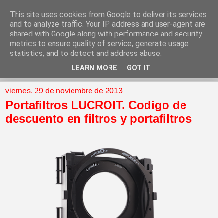
This site uses cookies from Google to deliver its services
and to analyze traffic. Your IP address and user-agent are
shared with Google along with performance and security
metrics to ensure quality of service, generate usage
statistics, and to detect and address abuse.
LEARN MORE
GOT IT
▼
viernes, 29 de noviembre de 2013
Portafiltros LUCROIT. Codigo de
descuento en filtros y portafiltros