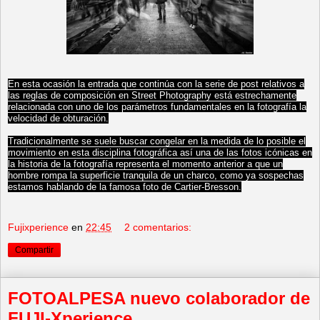
En esta ocasión la entrada que continúa con la serie de post relativos a
las reglas de composición en Street Photography está estrechamente
relacionada con uno de los parámetros fundamentales en la fotografía la
velocidad de obturación.
Tradicionalmente se suele buscar congelar en la medida de lo posible el
movimiento en esta disciplina fotográfica así una de las fotos icónicas en
la historia de la fotografía representa el momento anterior a que un
hombre rompa la superficie tranquila de un charco, como ya sospechas
estamos hablando de la famosa foto de Cartier-Bresson.
Fujixperience
en
22:45
2 comentarios:
Compartir
FOTOALPESA nuevo colaborador de
FUJI-Xperience