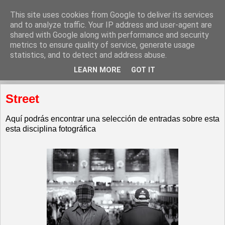
This site uses cookies from Google to deliver its services
and to analyze traffic. Your IP address and user-agent are
shared with Google along with performance and security
metrics to ensure quality of service, generate usage
statistics, and to detect and address abuse.
LEARN MORE
GOT IT
▼
Street
Aquí podrás encontrar una selección de entradas sobre esta
esta disciplina fotográfica