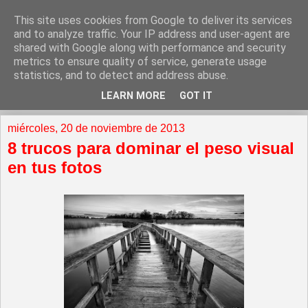
This site uses cookies from Google to deliver its services
and to analyze traffic. Your IP address and user-agent are
shared with Google along with performance and security
metrics to ensure quality of service, generate usage
statistics, and to detect and address abuse.
LEARN MORE
GOT IT
▼
miércoles, 20 de noviembre de 2013
8 trucos para dominar el peso visual
en tus fotos