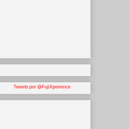
Tweets por @FujiXperience