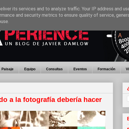
liver its services and to analyze traffic. Your IP address and us
rmance and security metrics to ensure quality of service, gene
buse.
Paisaje
Equipo
Consultas
Eventos
Formación
V
o a la fotografía debería hacer