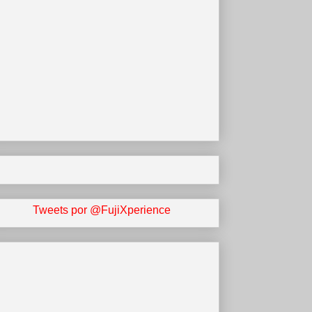
Tweets por @FujiXperience