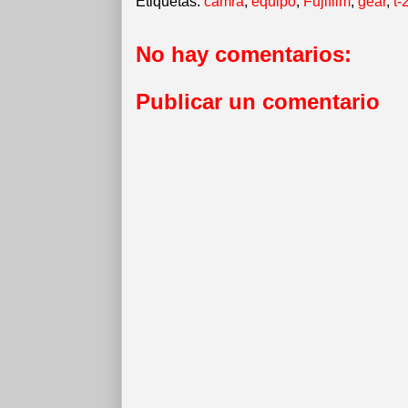
Etiquetas:
camra
,
equipo
,
Fujifilm
,
gear
,
t-
No hay comentarios:
Publicar un comentario