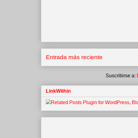
Entrada más reciente
Suscribirse a:
LinkWithin