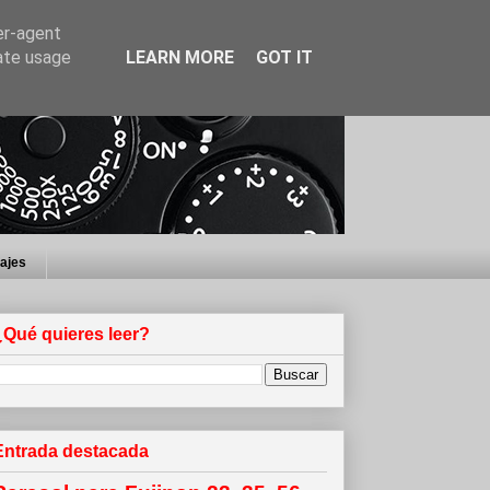
er-agent
rate usage
LEARN MORE
GOT IT
iajes
¿Qué quieres leer?
Entrada destacada