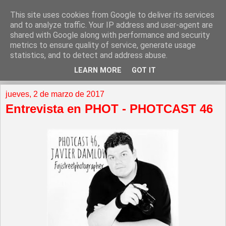
This site uses cookies from Google to deliver its services
and to analyze traffic. Your IP address and user-agent are
shared with Google along with performance and security
metrics to ensure quality of service, generate usage
statistics, and to detect and address abuse.
LEARN MORE
GOT IT
▼
jueves, 2 de marzo de 2017
Entrevista en PHOT - PHOTCAST 46