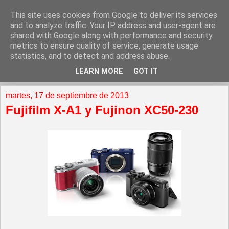
This site uses cookies from Google to deliver its services
and to analyze traffic. Your IP address and user-agent are
shared with Google along with performance and security
metrics to ensure quality of service, generate usage
statistics, and to detect and address abuse.
LEARN MORE
GOT IT
▼
martes, 17 de septiembre de 2013
Fujifilm X-A1 y Fujinon XC50-230