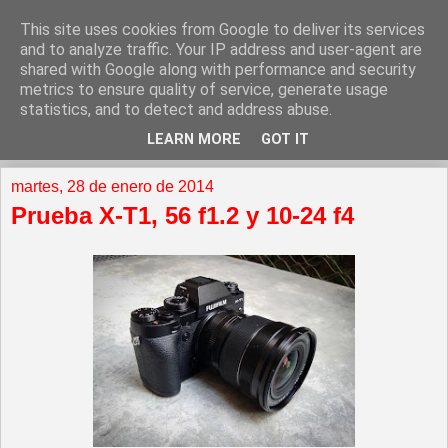
This site uses cookies from Google to deliver its services
and to analyze traffic. Your IP address and user-agent are
shared with Google along with performance and security
metrics to ensure quality of service, generate usage
statistics, and to detect and address abuse.
LEARN MORE
GOT IT
▼
martes, 28 de enero de 2014
Prueba X-T1, 56 f1.2 y 10-24 f4