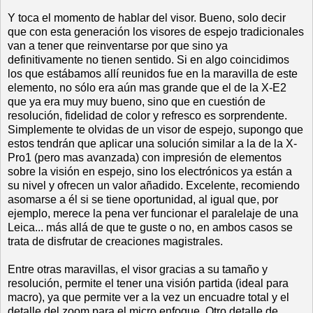
Y toca el momento de hablar del visor. Bueno, solo decir
que con esta generación los visores de espejo tradicionales
van a tener que reinventarse por que sino ya
definitivamente no tienen sentido. Si en algo coincidimos
los que estábamos allí reunidos fue en la maravilla de este
elemento, no sólo era aún mas grande que el de la X-E2
que ya era muy muy bueno, sino que en cuestión de
resolución, fidelidad de color y refresco es sorprendente.
Simplemente te olvidas de un visor de espejo, supongo que
estos tendrán que aplicar una solución similar a la de la X-
Pro1 (pero mas avanzada) con impresión de elementos
sobre la visión en espejo, sino los electrónicos ya están a
su nivel y ofrecen un valor añadido. Excelente, recomiendo
asomarse a él si se tiene oportunidad, al igual que, por
ejemplo, merece la pena ver funcionar el paralelaje de una
Leica... más allá de que te guste o no, en ambos casos se
trata de disfrutar de creaciones magistrales.
Entre otras maravillas, el visor gracias a su tamaño y
resolución, permite el tener una visión partida (ideal para
macro), ya que permite ver a la vez un encuadre total y el
detalle del zoom para el micro enfoque. Otro detalle de