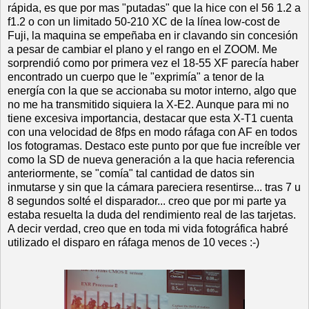
rápida, es que por mas "putadas" que la hice con el 56 1.2 a
f1.2 o con un limitado 50-210 XC de la línea low-cost de
Fuji, la maquina se empeñaba en ir clavando sin concesión
a pesar de cambiar el plano y el rango en el ZOOM. Me
sorprendió como por primera vez el 18-55 XF parecía haber
encontrado un cuerpo que le "exprimía" a tenor de la
energía con la que se accionaba su motor interno, algo que
no me ha transmitido siquiera la X-E2. Aunque para mi no
tiene excesiva importancia, destacar que esta X-T1 cuenta
con una velocidad de 8fps en modo ráfaga con AF en todos
los fotogramas. Destaco este punto por que fue increíble ver
como la SD de nueva generación a la que hacia referencia
anteriormente, se "comía" tal cantidad de datos sin
inmutarse y sin que la cámara pareciera resentirse... tras 7 u
8 segundos solté el disparador... creo que por mi parte ya
estaba resuelta la duda del rendimiento real de las tarjetas.
A decir verdad, creo que en toda mi vida fotográfica habré
utilizado el disparo en ráfaga menos de 10 veces :-)