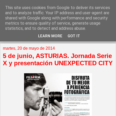
This site uses cookies from Google to deliver its services
and to analyze traffic. Your IP address and user-agent are
shared with Google along with performance and security
metrics to ensure quality of service, generate usage
statistics, and to detect and address abuse.
LEARN MORE
GOT IT
▼
martes, 20 de mayo de 2014
5 de junio, ASTURIAS. Jornada Serie
X y presentación UNEXPECTED CITY