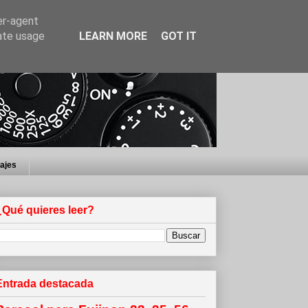
er-agent
rate usage
LEARN MORE
GOT IT
iajes
¿Qué quieres leer?
Entrada destacada