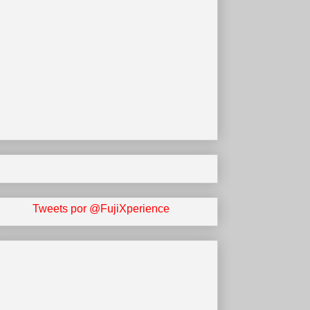
Tweets por @FujiXperience