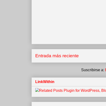
Entrada más reciente
Suscribirse a:
LinkWithin