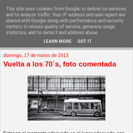
This site uses cookies from Google to deliver its services
and to analyze traffic. Your IP address and user-agent are
shared with Google along with performance and security
metrics to ensure quality of service, generate usage
statistics, and to detect and address abuse.
LEARN MORE
GOT IT
▼
domingo, 17 de marzo de 2013
Vuelta a los 70´s, foto comentada