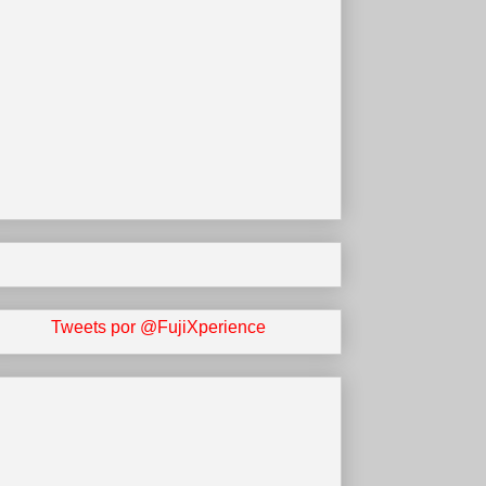
Tweets por @FujiXperience