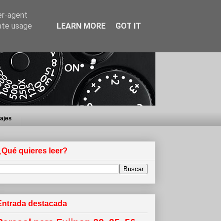
er-agent
rate usage
LEARN MORE
GOT IT
iajes
¿Qué quieres leer?
Entrada destacada