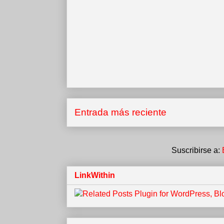
Entrada más reciente
Suscribirse a:
LinkWithin