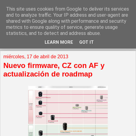
This site uses cookies from Google to deliver its services
and to analyze traffic. Your IP address and user-agent are
shared with Google along with performance and security
metrics to ensure quality of service, generate usage
statistics, and to detect and address abuse.
LEARN MORE
GOT IT
▼
miércoles, 17 de abril de 2013
Nuevo firmware, CZ con AF y
actualización de roadmap