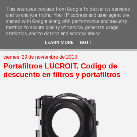
This site uses cookies from Google to deliver its services
and to analyze traffic. Your IP address and user-agent are
shared with Google along with performance and security
metrics to ensure quality of service, generate usage
statistics, and to detect and address abuse.
LEARN MORE
GOT IT
▼
viernes, 29 de noviembre de 2013
Portafiltros LUCROIT. Codigo de
descuento en filtros y portafiltros