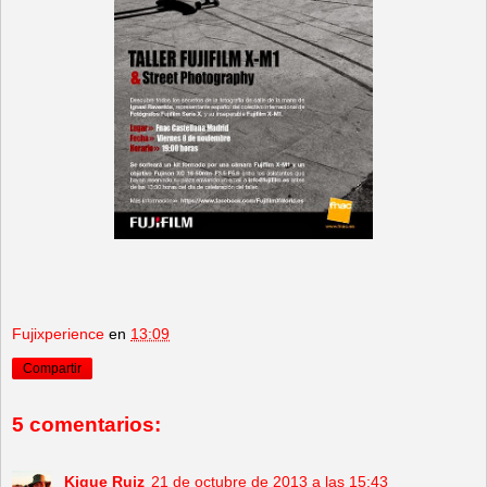
Fujixperience
en
13:09
Compartir
5 comentarios:
Kique Ruiz
21 de octubre de 2013 a las 15:43