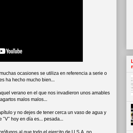
uchas ocasiones se utiliza en referencia a serie o
les ha hecho mucho bien...
 aquel verano en el que nos invadieron unos amables
lagartos malos malos...
apítulo y no dejes de tener cerca un vaso de agua y
 "V" hoy en día es... pesada...
rófugos al que todo el ejercito de U.S.A. no