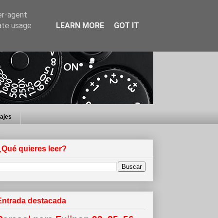
er-agent
rate usage
LEARN MORE
GOT IT
iajes
¿Qué quieres leer?
Entrada destacada