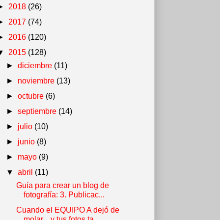
►
2018
(26)
►
2017
(74)
►
2016
(120)
▼
2015
(128)
►
diciembre
(11)
►
noviembre
(13)
►
octubre
(6)
►
septiembre
(14)
►
julio
(10)
►
junio
(8)
►
mayo
(9)
▼
abril
(11)
Guía para crear un blog de
fotografía: 3. Publicac...
Cuando el EQUIPO A dejó de
molar... y tus fotos ta...