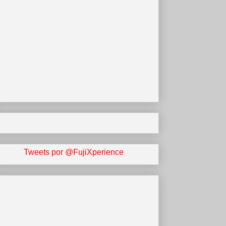
Tweets por @FujiXperience