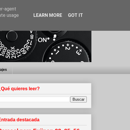
er-agent
rate usage
LEARN MORE
GOT IT
iajes
¿Qué quieres leer?
Entrada destacada