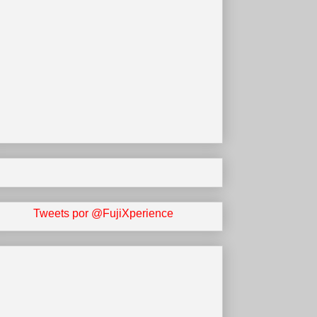
Tweets por @FujiXperience