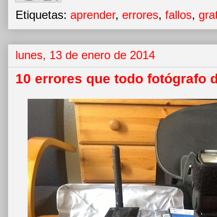
Etiquetas:
aprender
,
errores
,
fallos
,
gra
lunes, 13 de enero de 2014
10 errores que todo fotógrafo d