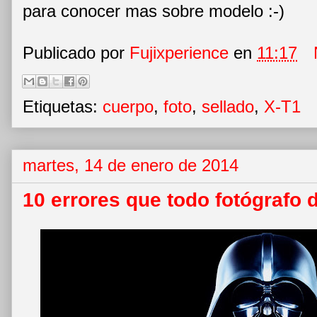
para conocer mas sobre modelo :-)
Publicado por
Fujixperience
en
11:17
Etiquetas:
cuerpo
,
foto
,
sellado
,
X-T1
martes, 14 de enero de 2014
10 errores que todo fotógrafo de