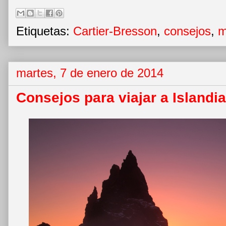
Etiquetas:
Cartier-Bresson
,
consejos
,
m
martes, 7 de enero de 2014
Consejos para viajar a Islandia