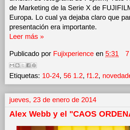
de Marketing de la Serie X de FUJIFIL
Europa. Lo cual ya dejaba claro que para
presentación era importante.
Leer más »
Publicado por
Fujixperience
en
5:31
7
Etiquetas:
10-24
,
56 1.2
,
f1.2
,
novedad
jueves, 23 de enero de 2014
Alex Webb y el "CAOS ORDE