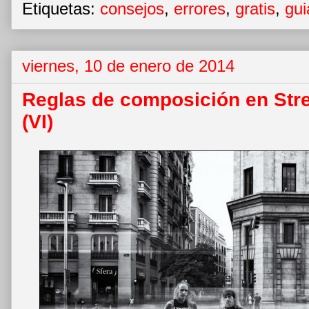
Etiquetas:
consejos
,
errores
,
gratis
,
gui
viernes, 10 de enero de 2014
Reglas de composición en Str
(VI)