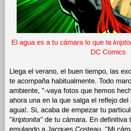
El agua es a tu cámara lo que la
kript
DC Comics
Llega el verano, el buen tiempo, las ex
te acompaña habitualmente. Todo march
ambiente, "-vaya fotos que hemos hech
ahora una en la que salga el reflejo del
agua!. Si, acaba de empezar tu particula
"
kriptonita"
de tu cámara. En definitiva
emulando a Jacques Costeau. "Mi cáma