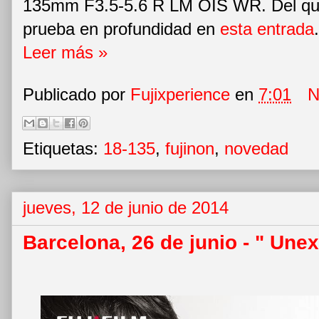
135mm F3.5-5.6 R LM OIS WR. Del que
prueba en profundidad en
esta entrada
.
Leer más »
Publicado por
Fujixperience
en
7:01
N
Etiquetas:
18-135
,
fujinon
,
novedad
jueves, 12 de junio de 2014
Barcelona, 26 de junio - " Une