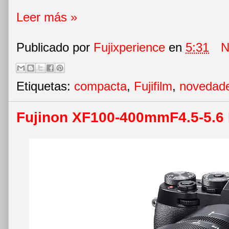
Leer más »
Publicado por
Fujixperience
en
5:31
N
Etiquetas:
compacta
,
Fujifilm
,
novedad
Fujinon XF100-400mmF4.5-5.6