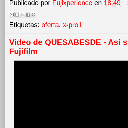
Publicado por
Fujixperience
en
18:49
Etiquetas:
oferta
,
x-pro1
Video de QUESABESDE - Así se
Fujifilm