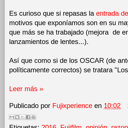
Es curioso que si repasas la
entrada d
motivos que exponíamos son en su may
que más se ha trabajado (mejora de en
lanzamientos de lentes...).
Así que como si de los OSCAR (de ant
políticamente correctos) se tratara "Lo
Leer más »
Publicado por
Fujixperience
en
10:02
Etiquetas:
2016
,
Fujifilm
,
opinión
,
razo