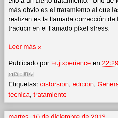
ello a un cierto tratamiento. Uno de 
más obvio es el tratamiento al que l
realizan es la llamada corrección de
traducir en el llamado píxel stress.
Leer más »
Publicado por
Fujixperience
en
22:2
Etiquetas:
distorsion
,
edicion
,
Genera
tecnica
,
tratamiento
martes, 10 de diciembre de 2013