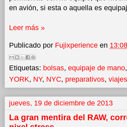
en avión, si esta o aquella es equipa
Leer más »
Publicado por
Fujixperience
en
13:0
Etiquetas:
bolsas
,
equipaje de mano
YORK
,
NY
,
NYC
,
preparativos
,
viaje
jueves, 19 de diciembre de 2013
La gran mentira del RAW, corr
pixel stress