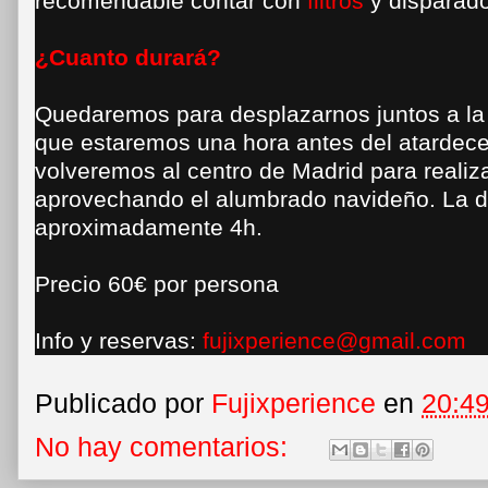
recomendable contar con
filtros
y disparad
¿Cuanto durará?
Quedaremos para desplazarnos juntos a la 
que estaremos una hora antes del atardece
volveremos al centro de Madrid para realiz
aprovechando el alumbrado navideño. La d
aproximadamente 4h.
Precio 60€ por persona
Info y reservas:
fujixperience@gmail.com
Publicado por
Fujixperience
en
20:4
No hay comentarios: