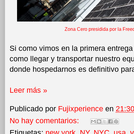
Zona Cero presidida por la Fre
Si como vimos en la primera entrega 
como llegar y transportar nuestro eq
donde hospedarnos es definitivo para 
Leer más »
Publicado por
Fujixperience
en
21:3
No hay comentarios:
Etiquetas:
new york
,
NY
,
NYC
,
usa
,
v