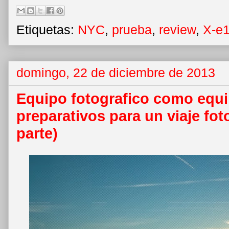
Etiquetas:
NYC
,
prueba
,
review
,
X-e
domingo, 22 de diciembre de 2013
Equipo fotografico como equi
preparativos para un viaje fot
parte)