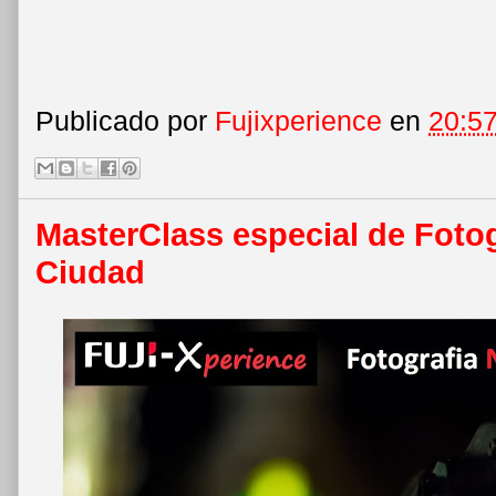
Publicado por
Fujixperience
en
20:5
MasterClass especial de Foto
Ciudad