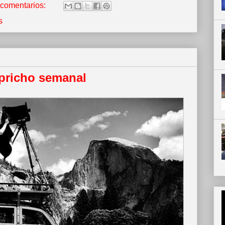
 comentarios:
s
apricho semanal