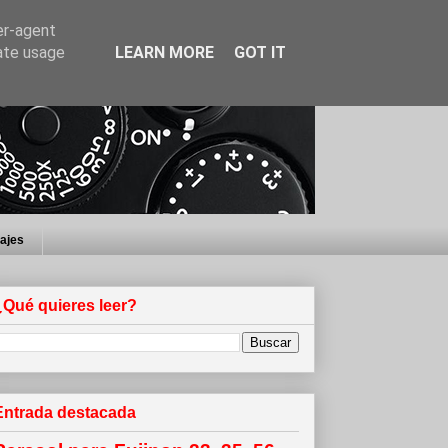
er-agent
rate usage
LEARN MORE
GOT IT
iajes
¿Qué quieres leer?
Entrada destacada