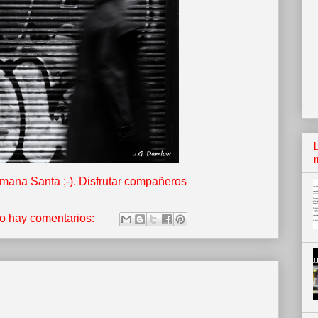
ana Santa ;-). Disfrutar compañeros
o hay comentarios: