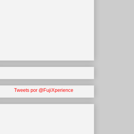
Tweets por @FujiXperience