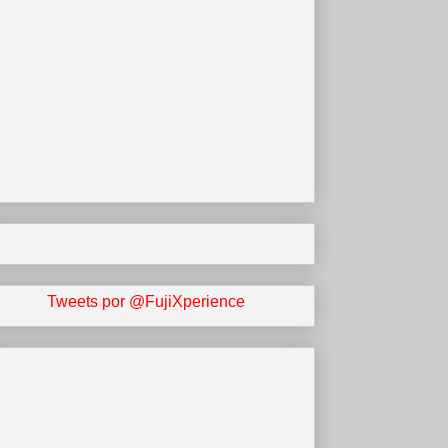
Tweets por @FujiXperience