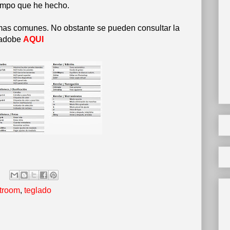
iempo que he hecho.
mas comunes. No obstante se pueden consultar la
a adobe
AQUI
htroom
,
teglado