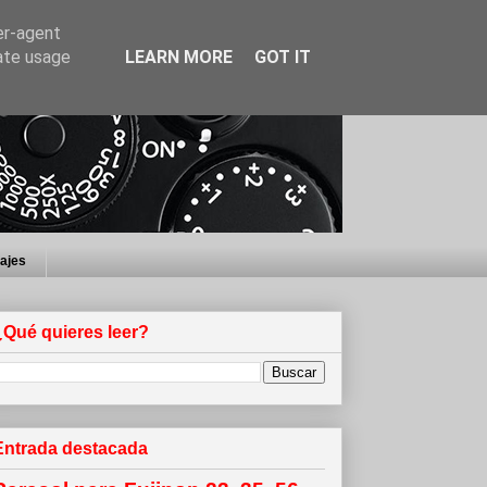
er-agent
rate usage
LEARN MORE
GOT IT
iajes
¿Qué quieres leer?
Entrada destacada