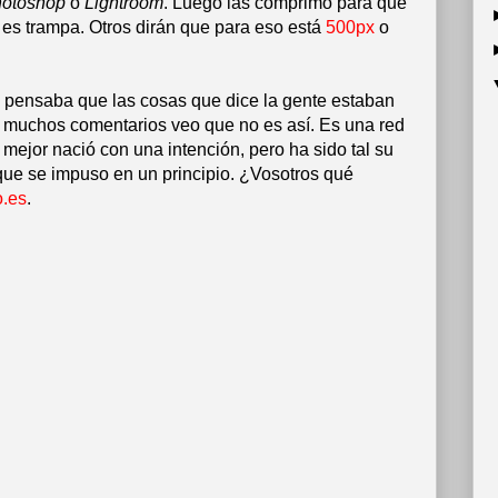
otoshop
o
Lightroom
. Luego las comprimo para que
e es trampa. Otros dirán que para eso está
500px
o
 pensaba que las cosas que dice la gente estaban
 muchos comentarios veo que no es así. Es una red
lo mejor nació con una intención, pero ha sido tal su
que se impuso en un principio. ¿Vosotros qué
o.es
.