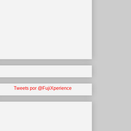
Tweets por @FujiXperience