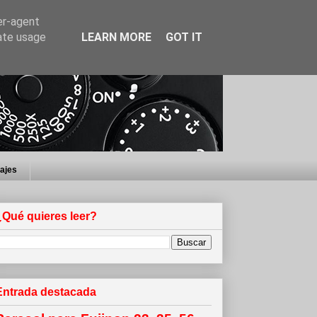
er-agent
rate usage
LEARN MORE
GOT IT
iajes
¿Qué quieres leer?
Entrada destacada