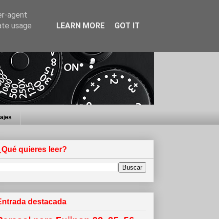
er-agent
rate usage
LEARN MORE
GOT IT
iajes
¿Qué quieres leer?
Entrada destacada