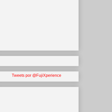
Tweets por @FujiXperience