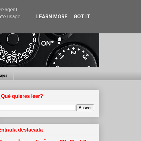
er-agent
rate usage
LEARN MORE
GOT IT
iajes
¿Qué quieres leer?
Entrada destacada