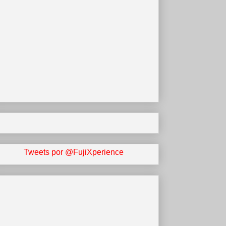
Tweets por @FujiXperience