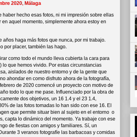
mbre 2020, Málaga
e haber hecho esas fotos, ni mi impresión sobre ellas
er en aquel momento, simplemente ahora estoy en
 años haga más fotos que nunca, por mi trabajo.
o por placer, también las hago.
irar como todo el mundo lleva cubierta la cara para
a) lo que hemos vivido. Por estas circunstancias
a, aislados de nuestro entorno y de la gente que
no ahondar en como disfruto ahora de la fotografía,
 febrero de 2020 comencé un proyecto con motivo de
año todo lo que me pase. Influenciado por la obra de
sicamente dos objetivos, un 16 1.4 y el 23 1.4,
0% de las fotos tomadas lo han sido con ese 16. El
gen que permite situar bien al sujeto en el entorno o
os, capta lo dinámico del momento. Ya trabaje con ese
go de fiestas con amigos y familiares. Sí, un
 Durante 3 veranos fotografíe las barbacoas y comidas