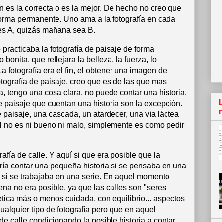
 es la correcta o es la mejor. De hecho no creo que
forma permanente. Uno ama a la fotografía en cada
es A, quizás mañana sea B.
racticaba la fotografía de paisaje de forma
 bonita, que reflejara la belleza, la fuerza, lo
 fotografía era el fin, el obtener una imagen de
fotografía de paisaje, creo que es de las que mas
, tengo una cosa clara, no puede contar una historia.
de paisaje que cuentan una historia son la excepción.
paisaje, una cascada, un atardecer, una vía láctea
ual no es ni bueno ni malo, simplemente es como pedir
fía de calle. Y aquí si que era posible que la
ría contar una pequeña historia si se pensaba en una
 si se trabajaba en una serie. En aquel momento
ena no era posible, ya que las calles son "seres
ética más o menos cuidada, con equilibrio... aspectos
ualquier tipo de fotografía pero que en aquel
de calle condicionando la posible historia a contar.