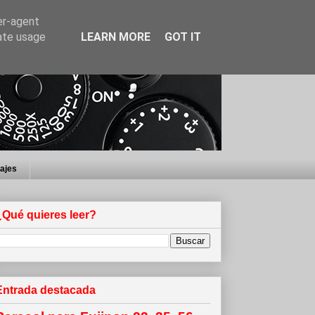
er-agent
rate usage
LEARN MORE
GOT IT
iajes
¿Qué quieres leer?
Entrada destacada