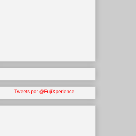
Tweets por @FujiXperience