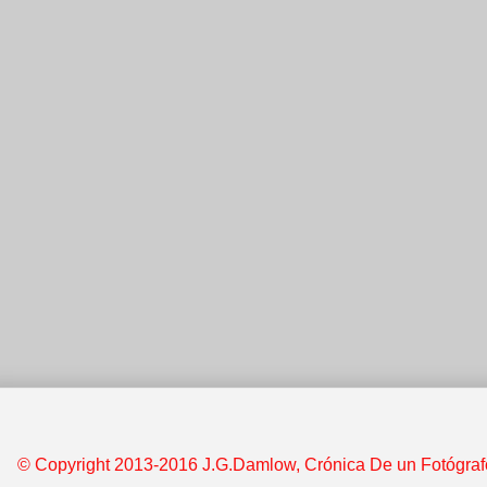
© Copyright 2013-2016 J.G.Damlow, Crónica De un Fotógrafo &