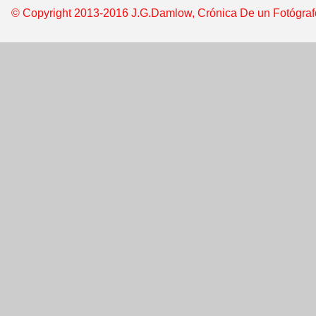
© Copyright 2013-2016 J.G.Damlow, Crónica De un Fotógrafo &