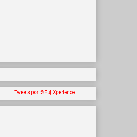
Tweets por @FujiXperience