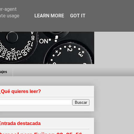
er-agent
rate usage
LEARN MORE
GOT IT
iajes
¿Qué quieres leer?
Entrada destacada