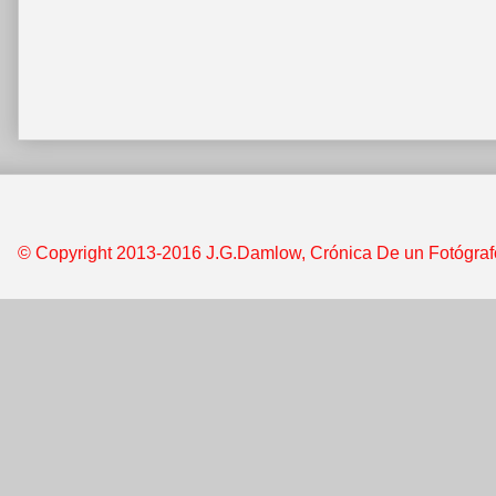
© Copyright 2013-2016 J.G.Damlow, Crónica De un Fotógrafo &