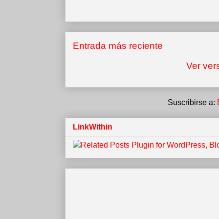
Entrada más reciente
Ver ver
Suscribirse a:
LinkWithin