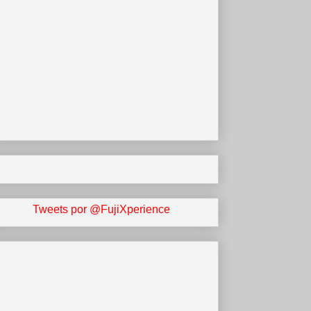
Tweets por @FujiXperience