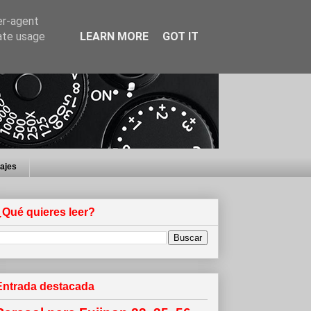
er-agent
rate usage
LEARN MORE
GOT IT
iajes
¿Qué quieres leer?
Entrada destacada