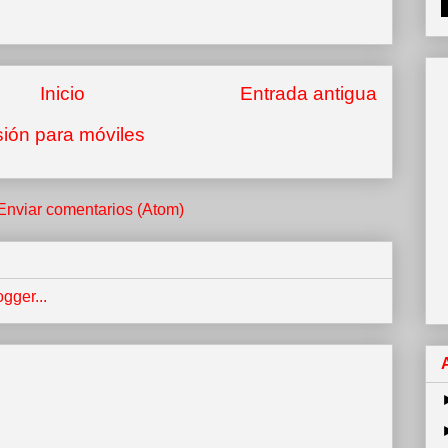
Inicio
Entrada antigua
sión para móviles
Enviar comentarios (Atom)